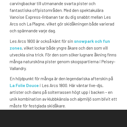
carvingbackar till utmanande svarta pister och
fantastiska offpistområden. Med den spektakulära
Vanoise Express-linbanan tar du dig snabbt mellan Les
Arcs och La Plagne, vilket gör skidåkningen både varierad
och spännande varje dag.
Les Arcs 1800 är också känt för sin
snowpark och fun
zones
, vilket lockar både yngre åkare och den som vill
utveckla sina trick. För den som söker lugnare åkning finns
många natursköna pister genom skogspartierna i Peisey-
Vallandry.
En höjdpunkt för många är den legendariska afterskin på
La Folie Douce
i Les Arcs 1800. Här väntar live-djs,
artister och dans på solterrassen högt upp i backen – en
unik kombination av klubbkänsla och alpmiljö som blivit ett
måste för festglada skidåkare.
Med sin höga belägenhet och högsta åkhöjd på 3 226
meter (Aiguille Rouge) är snösäkerheten mycket god, och