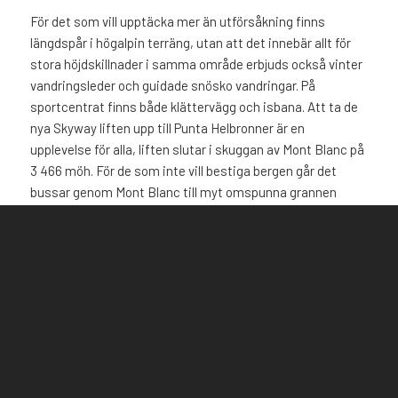
För det som vill upptäcka mer än utförsåkning finns
längdspår i högalpin terräng, utan att det innebär allt för
stora höjdskillnader i samma område erbjuds också vinter
vandringsleder och guidade snösko vandringar. På
sportcentrat finns både klättervägg och isbana. Att ta de
nya Skyway liften upp till Punta Helbronner är en
upplevelse för alla, liften slutar i skuggan av Mont Blanc på
3 466 möh. För de som inte vill bestiga bergen går det
bussar genom Mont Blanc till myt omspunna grannen
Chamonix, här samsas turister från alla världens hörn med
äventyrare som vill utmana bergen.
Därför gillar vi Courmayeur
Maten, några av Alpernas bästa backrestauranger.
Nära till Chamonix för det som föredrar annat än snösport.
Charmig by.