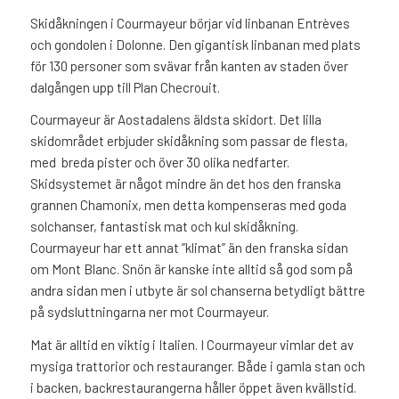
Skidåkningen i Courmayeur börjar vid linbanan Entrèves
och gondolen i Dolonne. Den gigantisk linbanan med plats
för 130 personer som svävar från kanten av staden över
dalgången upp till Plan Checrouit.
Courmayeur är Aostadalens äldsta skidort. Det lilla
skidområdet erbjuder skidåkning som passar de flesta,
med breda pister och över 30 olika nedfarter.
Skidsystemet är något mindre än det hos den franska
grannen Chamonix, men detta kompenseras med goda
solchanser, fantastisk mat och kul skidåkning.
Courmayeur har ett annat ”klimat” än den franska sidan
om Mont Blanc. Snön är kanske inte alltid så god som på
andra sidan men i utbyte är sol chanserna betydligt bättre
på sydsluttningarna ner mot Courmayeur.
Mat är alltid en viktig i Italien. I Courmayeur vimlar det av
mysiga trattorior och restauranger. Både i gamla stan och
i backen, backrestaurangerna håller öppet även kvällstid.