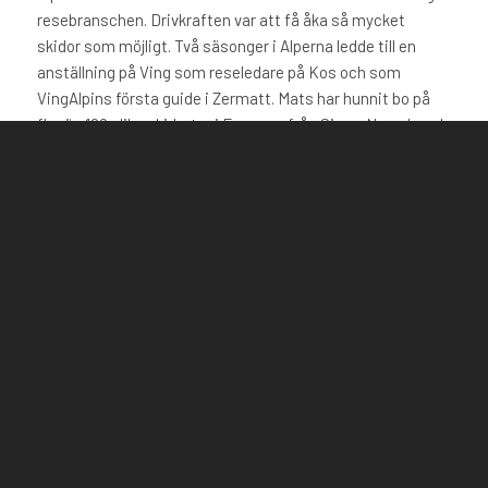
resebranschen. Drivkraften var att få åka så mycket
skidor som möjligt. Två säsonger i Alperna ledde till en
anställning på Ving som reseledare på Kos och som
VingAlpins första guide i Zermatt. Mats har hunnit bo på
fler än 100 olika skidorter i Europa – från Sierra Nevada och
Andorra i väster till Borovets i Bulgarien i öster. Mest tid
har han spenderat i Österrike, Italien, Schweiz och
Frankrike. I 7 års tid åkte han runt till alla VingAlpins och
Tjäreborgs hotell varje vinter och skrev avtal.
Innan det var dags att flytta hem till Sverige hann han med
ytterligare ett antal skidorter, badorter och städer – något
som lagt grunden till ett gediget nätverk världen över.
2004 startade Mats Konfido som i över 20 år arrangerat
stora och små konferenser och äventyr runt om i världen.
Kunderna är företag, föreningar och privata grupper.
Du ser Mats i den röda jacken i bilden ovan.